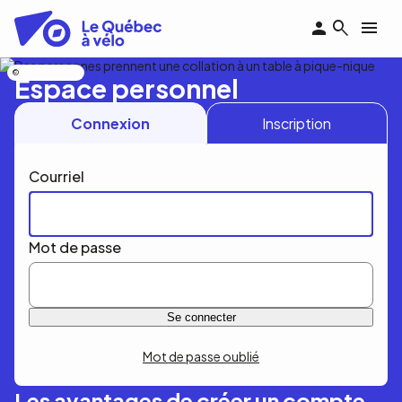
Aller
au
contenu
principal
Nicolas Bourdeau
Espace personnel
Connexion
Inscription
Courriel
Mot de passe
Mot de passe oublié
Les avantages de créer un compte