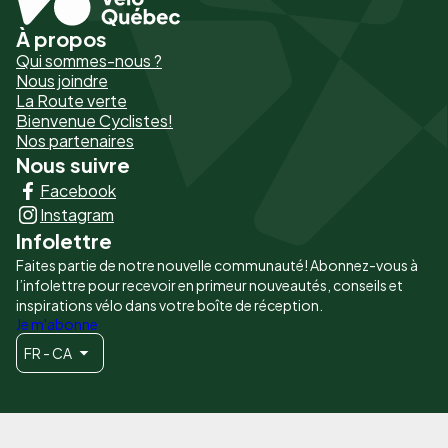
À propos
Pied
Qui sommes-nous ?
de
Nous joindre
La Route verte
page
Bienvenue Cyclistes!
-
Nos partenaires
Nous suivre
Liens
Facebook
principaux
Instagram
Infolettre
Faites partie de notre nouvelle communauté! Abonnez-vous à
l’infolettre pour recevoir en primeur nouveautés, conseils et
inspirations vélo dans votre boîte de réception.
Je m'abonne
FR - CA