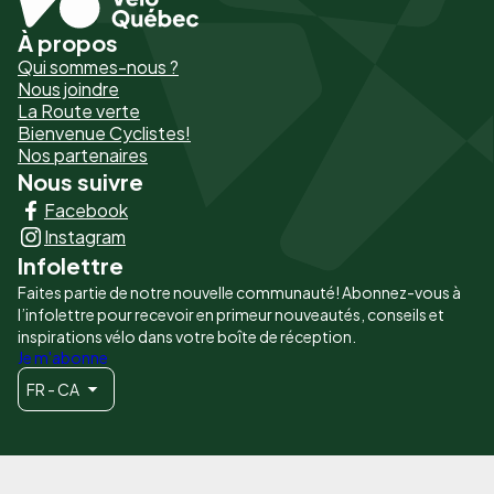
À propos
Pied
Qui sommes-nous ?
de
Nous joindre
La Route verte
page
Bienvenue Cyclistes!
-
Nos partenaires
Nous suivre
Liens
Facebook
principaux
Instagram
Infolettre
Faites partie de notre nouvelle communauté! Abonnez-vous à
l’infolettre pour recevoir en primeur nouveautés, conseils et
inspirations vélo dans votre boîte de réception.
Je m'abonne
FR - CA