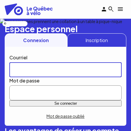
Aller
au
contenu
principal
Nicolas Bourdeau
Espace personnel
Connexion
Inscription
Courriel
Mot de passe
Mot de passe oublié
Les avantages de créer un compte