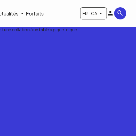
ctualités
Forfaits
FR - CA