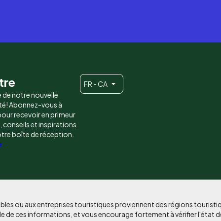
tre
FR - CA
e de notre nouvelle
é! Abonnez-vous à
 pour recevoir en primeur
conseils et inspirations
otre boîte de réception.
e
bles ou aux entreprises touristiques proviennent des régions tourist
e de ces informations, et vous encourage fortement à vérifier l'état d