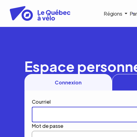
Aller
au
Navigat
Régions
Par
contenu
principal
princip
Espace personn
Connexion
Courriel
Mot de passe