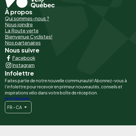
À propos
Pied
Qui sommes-nous ?
de
Nous joindre
La Route verte
page
Bienvenue Cyclistes!
-
Nos partenaires
Nous suivre
Liens
Facebook
principaux
Instagram
Infolettre
Faites partie de notre nouvelle communauté! Abonnez-vous à
l’infolettre pour recevoir en primeur nouveautés, conseils et
inspirations vélo dans votre boîte de réception.
Je m'abonne
FR - CA