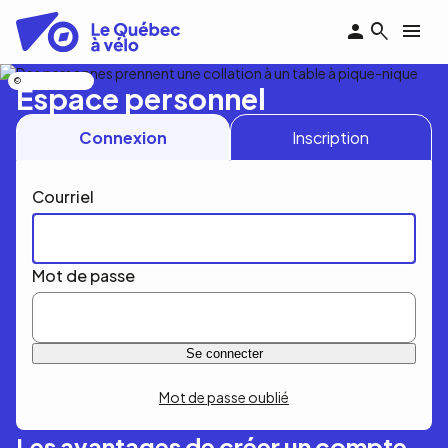
Aller
au
contenu
principal
Nicolas Bourdeau
Espace personnel
Connexion
Inscription
Courriel
Mot de passe
Mot de passe oublié
Les avantages de créer un compte