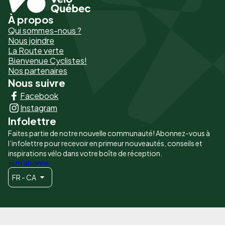
À propos
Pied
Qui sommes-nous ?
de
Nous joindre
La Route verte
page
Bienvenue Cyclistes!
-
Nos partenaires
Nous suivre
Liens
Facebook
principaux
Instagram
Infolettre
Faites partie de notre nouvelle communauté! Abonnez-vous à
l’infolettre pour recevoir en primeur nouveautés, conseils et
inspirations vélo dans votre boîte de réception.
Je m'abonne
FR - CA