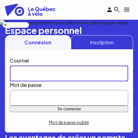
Aller
au
contenu
principal
Nicolas Bourdeau
Espace personnel
Connexion
Inscription
Courriel
Mot de passe
Mot de passe oublié
Les avantages de créer un compte