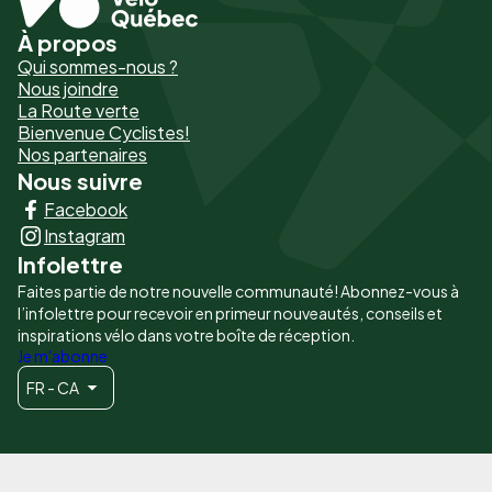
À propos
Pied
Qui sommes-nous ?
de
Nous joindre
La Route verte
page
Bienvenue Cyclistes!
-
Nos partenaires
Nous suivre
Liens
Facebook
principaux
Instagram
Infolettre
Faites partie de notre nouvelle communauté! Abonnez-vous à
l’infolettre pour recevoir en primeur nouveautés, conseils et
inspirations vélo dans votre boîte de réception.
Je m'abonne
FR - CA