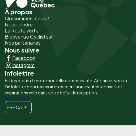
À propos
Pied
Qui sommes-nous ?
de
Nous joindre
La Route verte
page
Bienvenue Cyclistes!
-
Nos partenaires
Nous suivre
Liens
Facebook
principaux
Instagram
Infolettre
Faites partie de notre nouvelle communauté! Abonnez-vous à
l’infolettre pour recevoir en primeur nouveautés, conseils et
inspirations vélo dans votre boîte de réception.
Je m'abonne
FR - CA