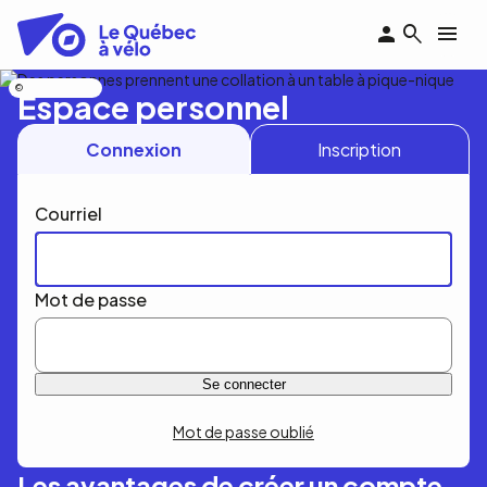
Aller
au
contenu
principal
Nicolas Bourdeau
Espace personnel
Connexion
Inscription
Courriel
Mot de passe
Mot de passe oublié
Les avantages de créer un compte