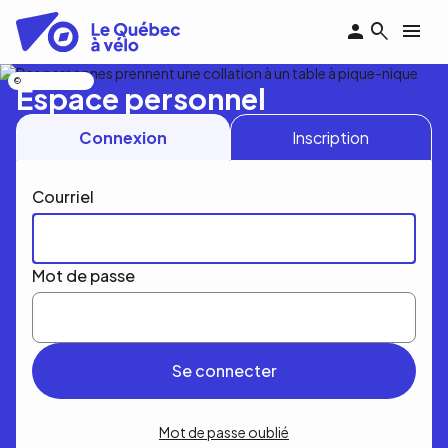
Aller
au
contenu
principal
Nicolas Bourdeau
Espace personnel
Connexion
Inscription
Courriel
Mot de passe
Mot de passe oublié