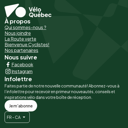
À propos
Pied
Qui sommes-nous ?
de
Nous joindre
La Route verte
page
Bienvenue Cyclistes!
-
Nos partenaires
Nous suivre
Liens
Facebook
principaux
Instagram
Infolettre
Faites partie de notre nouvelle communauté! Abonnez-vous à
l’infolettre pour recevoir en primeur nouveautés, conseils et
inspirations vélo dans votre boîte de réception.
Je m'abonne
FR - CA