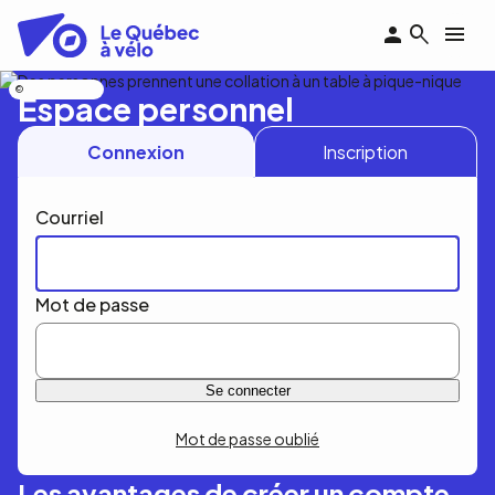
Aller
au
contenu
principal
Nicolas Bourdeau
Espace personnel
Connexion
Inscription
Courriel
Mot de passe
Mot de passe oublié
Les avantages de créer un compte