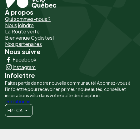
À propos
Pied
Qui sommes-nous ?
de
Nous joindre
La Route verte
page
Bienvenue Cyclistes!
-
Nos partenaires
Nous suivre
Liens
Facebook
principaux
Instagram
Infolettre
Faites partie de notre nouvelle communauté! Abonnez-vous à
l’infolettre pour recevoir en primeur nouveautés, conseils et
inspirations vélo dans votre boîte de réception.
Je m'abonne
FR - CA