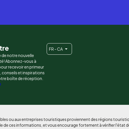
tre
FR - CA
e de notre nouvelle
é! Abonnez-vous à
 pour recevoir en primeur
conseils et inspirations
otre boîte de réception.
e
bles ou aux entreprises touristiques proviennent des régions tourist
e de ces informations, et vous encourage fortement à vérifier l'état d