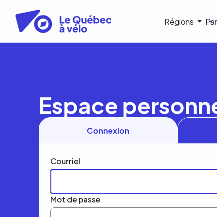
Aller
au
Navigat
Régions
Par
contenu
principal
princip
Espace personn
Connexion
Courriel
Mot de passe