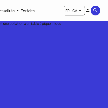
ctualités
Forfaits
FR - CA