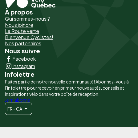
À propos
Pied
Qui sommes-nous ?
de
Nous joindre
La Route verte
page
Bienvenue Cyclistes!
-
Nos partenaires
Nous suivre
Liens
Facebook
principaux
Instagram
Infolettre
Faites partie de notre nouvelle communauté! Abonnez-vous à
l’infolettre pour recevoir en primeur nouveautés, conseils et
inspirations vélo dans votre boîte de réception.
Je m'abonne
FR - CA