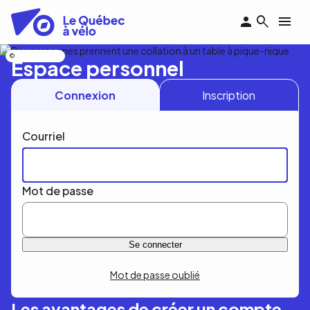
Aller
au
contenu
principal
Nicolas Bourdeau
Espace personnel
Connexion
Inscription
Courriel
Mot de passe
Mot de passe oublié
Les avantages de créer un compte