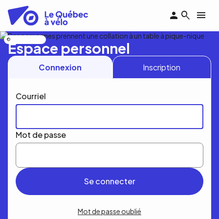
Aller
au
contenu
principal
Nicolas Bourdeau
Espace personnel
Connexion
Inscription
Courriel
Mot de passe
Mot de passe oublié