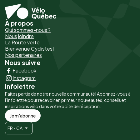
À propos
Pied
Qui sommes-nous ?
de
Nous joindre
La Route verte
page
Bienvenue Cyclistes!
-
Nos partenaires
Nous suivre
Liens
Facebook
principaux
Instagram
Infolettre
Faites partie de notre nouvelle communauté! Abonnez-vous à
l’infolettre pour recevoir en primeur nouveautés, conseils et
inspirations vélo dans votre boîte de réception.
Je m'abonne
FR - CA