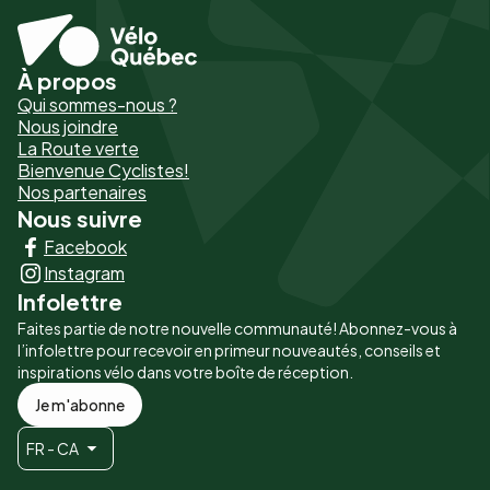
À propos
Pied
Qui sommes-nous ?
de
Nous joindre
La Route verte
page
Bienvenue Cyclistes!
-
Nos partenaires
Nous suivre
Liens
Facebook
principaux
Instagram
Infolettre
Faites partie de notre nouvelle communauté! Abonnez-vous à
l’infolettre pour recevoir en primeur nouveautés, conseils et
inspirations vélo dans votre boîte de réception.
Je m'abonne
FR - CA