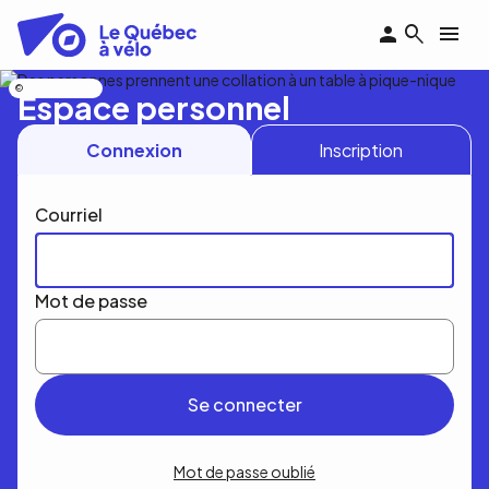
Aller
au
contenu
principal
Nicolas Bourdeau
Espace personnel
Connexion
Inscription
Courriel
Mot de passe
Mot de passe oublié