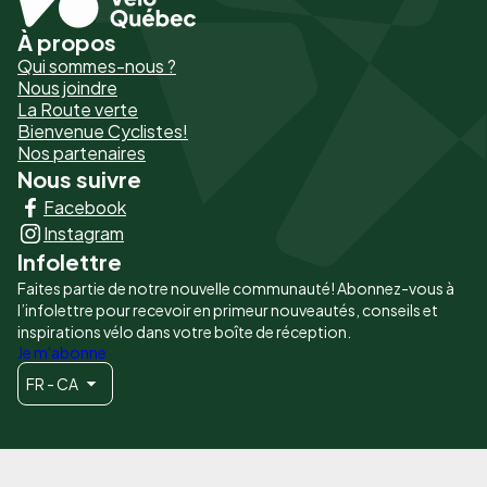
À propos
Pied
Qui sommes-nous ?
de
Nous joindre
La Route verte
page
Bienvenue Cyclistes!
-
Nos partenaires
Nous suivre
Liens
Facebook
principaux
Instagram
Infolettre
Faites partie de notre nouvelle communauté! Abonnez-vous à
l’infolettre pour recevoir en primeur nouveautés, conseils et
inspirations vélo dans votre boîte de réception.
Je m'abonne
FR - CA