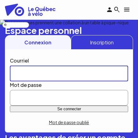
Aller
au
contenu
principal
Nicolas Bourdeau
Espace personnel
Connexion
Inscription
Courriel
Mot de passe
Mot de passe oublié
Les avantages de créer un compte