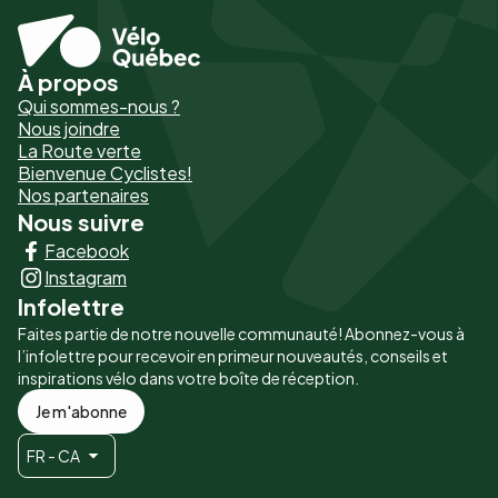
À propos
Pied
Qui sommes-nous ?
de
Nous joindre
La Route verte
page
Bienvenue Cyclistes!
-
Nos partenaires
Nous suivre
Liens
Facebook
principaux
Instagram
Infolettre
Faites partie de notre nouvelle communauté! Abonnez-vous à
l’infolettre pour recevoir en primeur nouveautés, conseils et
inspirations vélo dans votre boîte de réception.
Je m'abonne
FR - CA