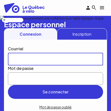
Aller
au
contenu
principal
Nicolas Bourdeau
Espace personnel
Connexion
Inscription
Courriel
Mot de passe
Mot de passe oublié