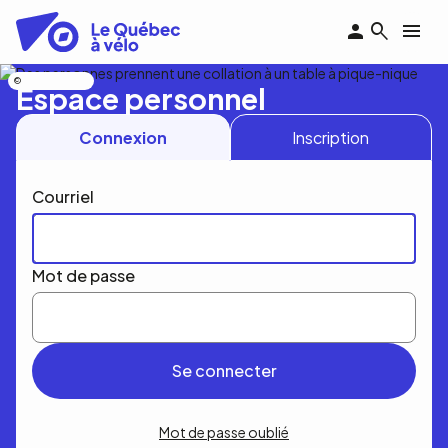
Aller
au
contenu
principal
Nicolas Bourdeau
Espace personnel
Connexion
Inscription
Courriel
Mot de passe
Mot de passe oublié