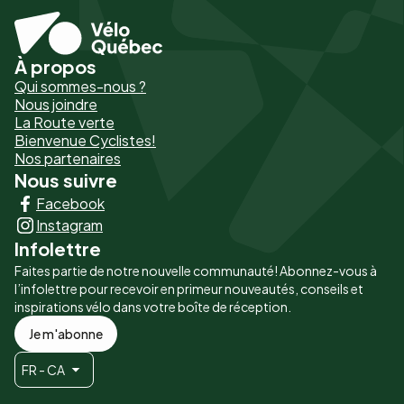
À propos
Pied
Qui sommes-nous ?
de
Nous joindre
La Route verte
page
Bienvenue Cyclistes!
-
Nos partenaires
Nous suivre
Liens
Facebook
principaux
Instagram
Infolettre
Faites partie de notre nouvelle communauté! Abonnez-vous à
l’infolettre pour recevoir en primeur nouveautés, conseils et
inspirations vélo dans votre boîte de réception.
Je m'abonne
FR - CA