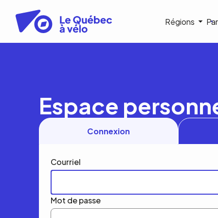
Aller
au
Navigat
Régions
Par
contenu
principal
princip
Espace personn
Connexion
Courriel
Mot de passe