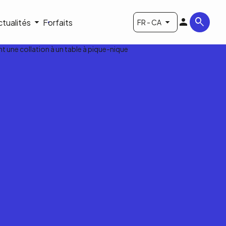
ctualités
Forfaits
FR - CA