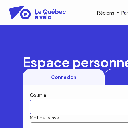
Aller
au
Navigat
Régions
Par
contenu
principal
princip
Espace personn
Connexion
Courriel
Mot de passe