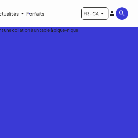
ctualités
Forfaits
FR - CA