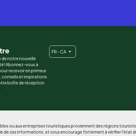
tre
FR - CA
e de notre nouvelle
é! Abonnez-vous à
 pour recevoir en primeur
conseils et inspirations
otre boîte de réception.
e
bles ou aux entreprises touristiques proviennent des régions tourist
e de ces informations, et vous encourage fortement à vérifier l'état d