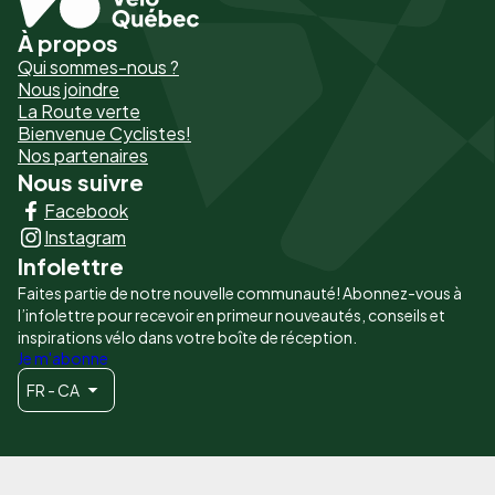
À propos
Pied
Qui sommes-nous ?
de
Nous joindre
La Route verte
page
Bienvenue Cyclistes!
-
Nos partenaires
Nous suivre
Liens
Facebook
principaux
Instagram
Infolettre
Faites partie de notre nouvelle communauté! Abonnez-vous à
l’infolettre pour recevoir en primeur nouveautés, conseils et
inspirations vélo dans votre boîte de réception.
Je m'abonne
FR - CA