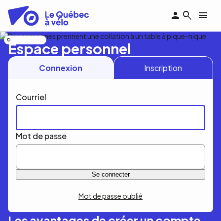
Aller
au
contenu
principal
Nicolas Bourdeau
Espace personnel
Connexion
Inscription
Courriel
Mot de passe
Mot de passe oublié
Les avantages de créer un compte