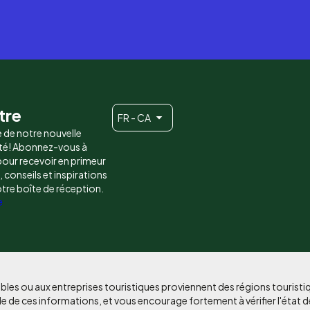
tre
FR - CA
e de notre nouvelle
é! Abonnez-vous à
 pour recevoir en primeur
conseils et inspirations
otre boîte de réception.
e
bles ou aux entreprises touristiques proviennent des régions tourist
e de ces informations, et vous encourage fortement à vérifier l'état d