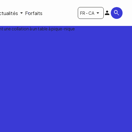
ctualités
Forfaits
FR - CA