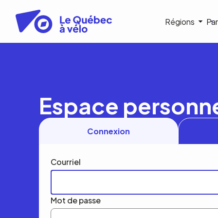
Aller
au
Navigat
Régions
Par
contenu
principal
princip
Espace personn
Connexion
Courriel
Mot de passe