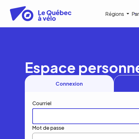
Aller
au
Navigat
Régions
Par
contenu
principal
princip
Espace personn
Connexion
Courriel
Mot de passe