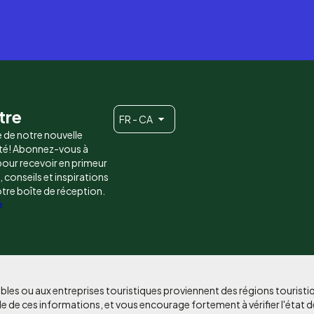
tre
FR - CA
e de notre nouvelle
é! Abonnez-vous à
 pour recevoir en primeur
conseils et inspirations
otre boîte de réception.
e
bles ou aux entreprises touristiques proviennent des régions tourist
e de ces informations, et vous encourage fortement à vérifier l'état d