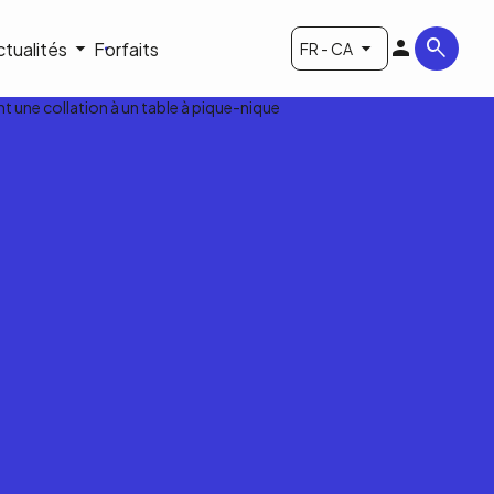
ctualités
Forfaits
FR - CA