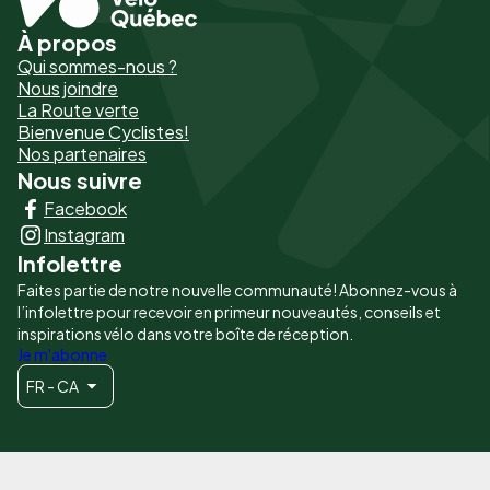
À propos
Pied
Qui sommes-nous ?
de
Nous joindre
La Route verte
page
Bienvenue Cyclistes!
-
Nos partenaires
Nous suivre
Liens
Facebook
principaux
Instagram
Infolettre
Faites partie de notre nouvelle communauté! Abonnez-vous à
l’infolettre pour recevoir en primeur nouveautés, conseils et
inspirations vélo dans votre boîte de réception.
Je m'abonne
FR - CA