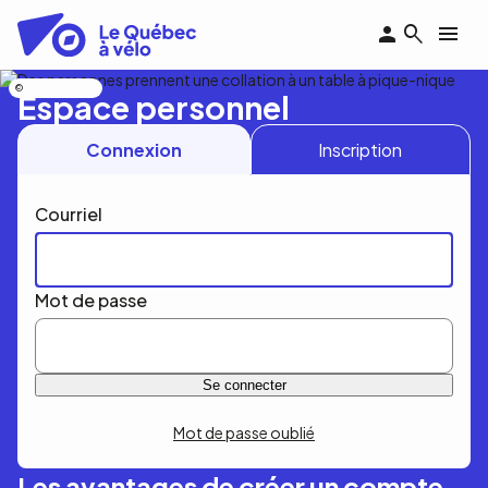
Aller
au
contenu
principal
Nicolas Bourdeau
Espace personnel
Connexion
Inscription
Courriel
Mot de passe
Mot de passe oublié
Les avantages de créer un compte