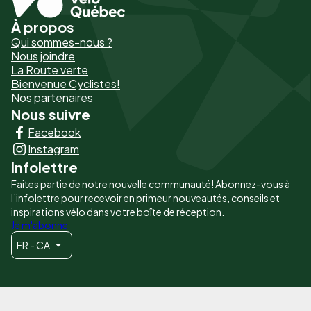
À propos
Pied
Qui sommes-nous ?
de
Nous joindre
La Route verte
page
Bienvenue Cyclistes!
-
Nos partenaires
Nous suivre
Liens
Facebook
principaux
Instagram
Infolettre
Faites partie de notre nouvelle communauté! Abonnez-vous à
l’infolettre pour recevoir en primeur nouveautés, conseils et
inspirations vélo dans votre boîte de réception.
Je m'abonne
FR - CA