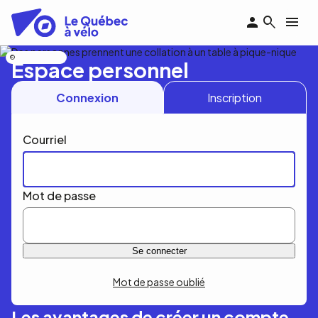
Aller
au
contenu
principal
Nicolas Bourdeau
Espace personnel
Connexion
Inscription
Courriel
Mot de passe
Mot de passe oublié
Les avantages de créer un compte