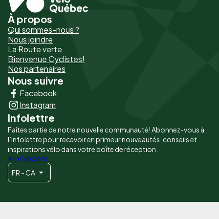
À propos
Pied
Qui sommes-nous ?
de
Nous joindre
La Route verte
page
Bienvenue Cyclistes!
-
Nos partenaires
Nous suivre
Liens
Facebook
principaux
Instagram
Infolettre
Faites partie de notre nouvelle communauté! Abonnez-vous à
l’infolettre pour recevoir en primeur nouveautés, conseils et
inspirations vélo dans votre boîte de réception.
Je m'abonne
FR - CA