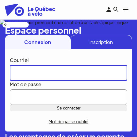
Aller
au
contenu
principal
Nicolas Bourdeau
Espace personnel
Connexion
Inscription
Courriel
Mot de passe
Mot de passe oublié
Les avantages de créer un compte