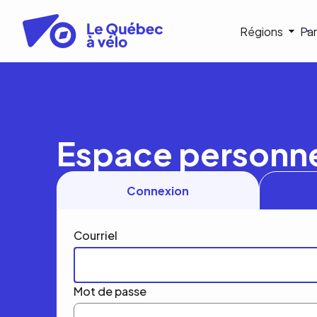
Aller
au
Navigat
Régions
Par
contenu
principal
princip
Espace personn
Connexion
Courriel
Mot de passe