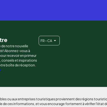
tre
FR - CA
e de notre nouvelle
é! Abonnez-vous à
 pour recevoir en primeur
conseils et inspirations
otre boîte de réception.
e
bles ou aux entreprises touristiques proviennent des régions tourist
e de ces informations, et vous encourage fortement à vérifier l'état d