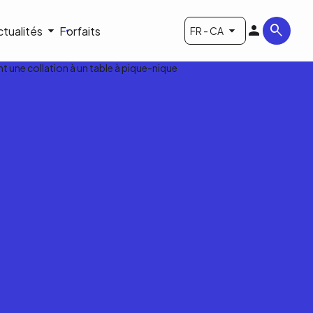
ctualités
Forfaits
FR - CA