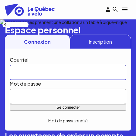
Aller
au
contenu
principal
Nicolas Bourdeau
Espace personnel
Connexion
Inscription
Courriel
Mot de passe
Mot de passe oublié
Les avantages de créer un compte