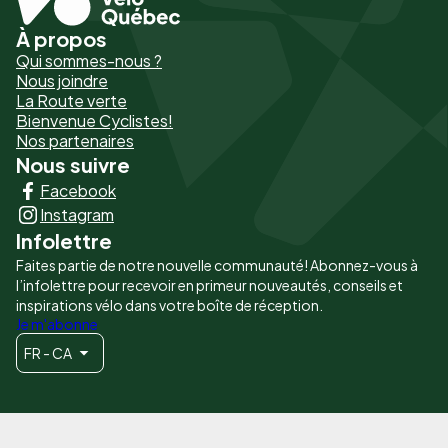
À propos
Pied
Qui sommes-nous ?
de
Nous joindre
La Route verte
page
Bienvenue Cyclistes!
-
Nos partenaires
Nous suivre
Liens
Facebook
principaux
Instagram
Infolettre
Faites partie de notre nouvelle communauté! Abonnez-vous à
l’infolettre pour recevoir en primeur nouveautés, conseils et
inspirations vélo dans votre boîte de réception.
Je m'abonne
FR - CA