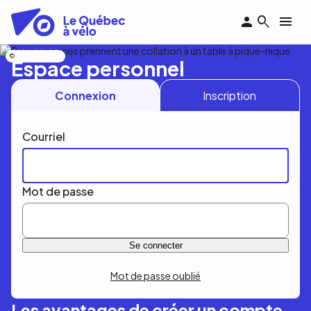
Aller
au
contenu
principal
Nicolas Bourdeau
Espace personnel
Connexion
Inscription
Courriel
Mot de passe
Mot de passe oublié
Les avantages de créer un compte