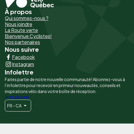
À propos
Pied
Qui sommes-nous ?
de
Nous joindre
La Route verte
page
Bienvenue Cyclistes!
-
Nos partenaires
Nous suivre
Liens
Facebook
principaux
Instagram
Infolettre
Faites partie de notre nouvelle communauté! Abonnez-vous à
l’infolettre pour recevoir en primeur nouveautés, conseils et
inspirations vélo dans votre boîte de réception.
Je m'abonne
FR - CA