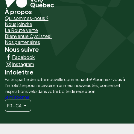
À propos
Pied
Qui sommes-nous ?
de
Nous joindre
La Route verte
page
Bienvenue Cyclistes!
-
Nos partenaires
Nous suivre
Liens
Facebook
principaux
Instagram
Infolettre
Faites partie de notre nouvelle communauté! Abonnez-vous à
l’infolettre pour recevoir en primeur nouveautés, conseils et
inspirations vélo dans votre boîte de réception.
Je m'abonne
FR - CA