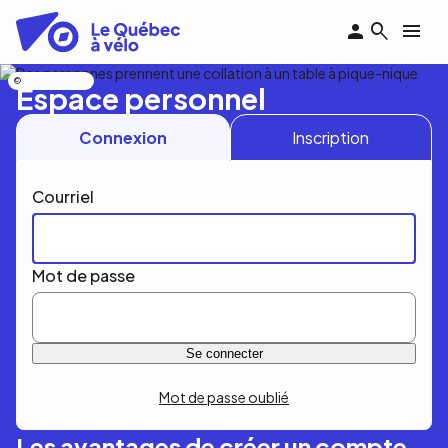
Aller
au
contenu
principal
Nicolas Bourdeau
Espace personnel
Connexion
Inscription
Courriel
Mot de passe
Mot de passe oublié
Les avantages de créer un compte