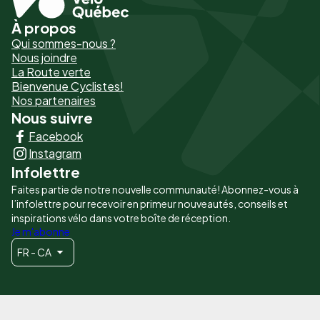
À propos
Pied
Qui sommes-nous ?
de
Nous joindre
La Route verte
page
Bienvenue Cyclistes!
-
Nos partenaires
Nous suivre
Liens
Facebook
principaux
Instagram
Infolettre
Faites partie de notre nouvelle communauté! Abonnez-vous à
l’infolettre pour recevoir en primeur nouveautés, conseils et
inspirations vélo dans votre boîte de réception.
Je m'abonne
FR - CA