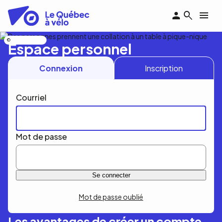
Aller
au
contenu
principal
Nicolas Bourdeau
Espace personnel
Connexion
Inscription
Courriel
Mot de passe
Mot de passe oublié
Les avantages de créer un compte