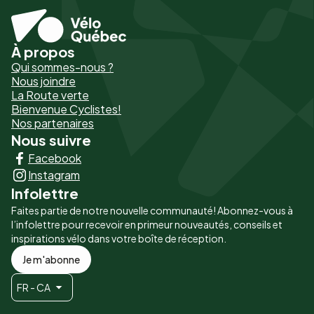
À propos
Pied
Qui sommes-nous ?
de
Nous joindre
La Route verte
page
Bienvenue Cyclistes!
-
Nos partenaires
Nous suivre
Liens
Facebook
principaux
Instagram
Infolettre
Faites partie de notre nouvelle communauté! Abonnez-vous à
l’infolettre pour recevoir en primeur nouveautés, conseils et
inspirations vélo dans votre boîte de réception.
Je m'abonne
FR - CA