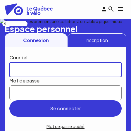
Aller
au
contenu
principal
Nicolas Bourdeau
Espace personnel
Connexion
Inscription
Courriel
Mot de passe
Mot de passe oublié