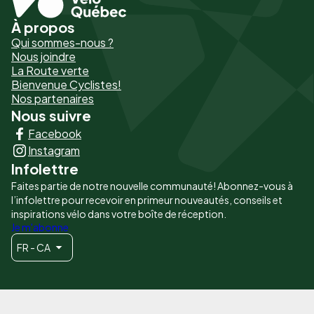
À propos
Pied
Qui sommes-nous ?
de
Nous joindre
La Route verte
page
Bienvenue Cyclistes!
-
Nos partenaires
Nous suivre
Liens
Facebook
principaux
Instagram
Infolettre
Faites partie de notre nouvelle communauté! Abonnez-vous à
l’infolettre pour recevoir en primeur nouveautés, conseils et
inspirations vélo dans votre boîte de réception.
Je m'abonne
FR - CA