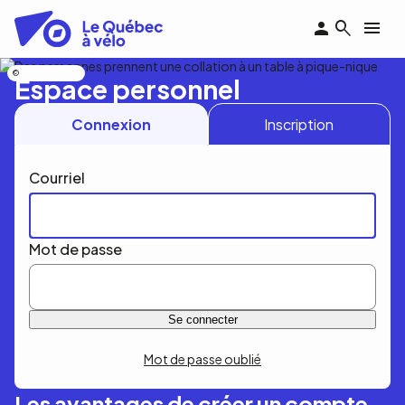
Aller
au
contenu
principal
Nicolas Bourdeau
Espace personnel
Connexion
Inscription
Courriel
Mot de passe
Mot de passe oublié
Les avantages de créer un compte