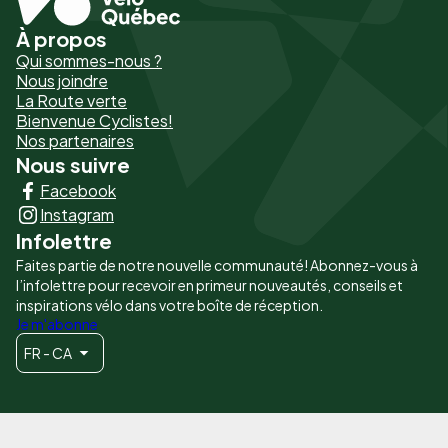
À propos
Pied
Qui sommes-nous ?
de
Nous joindre
La Route verte
page
Bienvenue Cyclistes!
-
Nos partenaires
Nous suivre
Liens
Facebook
principaux
Instagram
Infolettre
Faites partie de notre nouvelle communauté! Abonnez-vous à
l’infolettre pour recevoir en primeur nouveautés, conseils et
inspirations vélo dans votre boîte de réception.
Je m'abonne
FR - CA