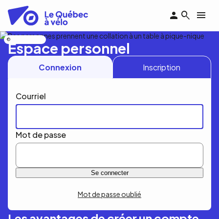
Aller
au
contenu
principal
Nicolas Bourdeau
Espace personnel
Connexion
Inscription
Courriel
Mot de passe
Mot de passe oublié
Les avantages de créer un compte