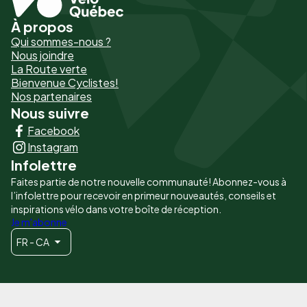
À propos
Pied
Qui sommes-nous ?
de
Nous joindre
La Route verte
page
Bienvenue Cyclistes!
-
Nos partenaires
Nous suivre
Liens
Facebook
principaux
Instagram
Infolettre
Faites partie de notre nouvelle communauté! Abonnez-vous à
l’infolettre pour recevoir en primeur nouveautés, conseils et
inspirations vélo dans votre boîte de réception.
Je m'abonne
FR - CA