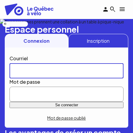
Aller
au
contenu
principal
Nicolas Bourdeau
Espace personnel
Connexion
Inscription
Courriel
Mot de passe
Mot de passe oublié
Les avantages de créer un compte