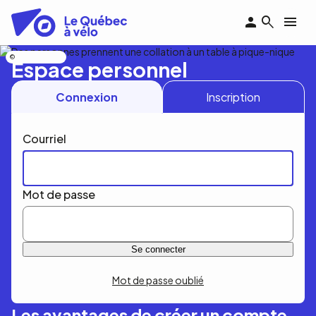
Aller
au
contenu
principal
Nicolas Bourdeau
Espace personnel
Connexion
Inscription
Courriel
Mot de passe
Mot de passe oublié
Les avantages de créer un compte