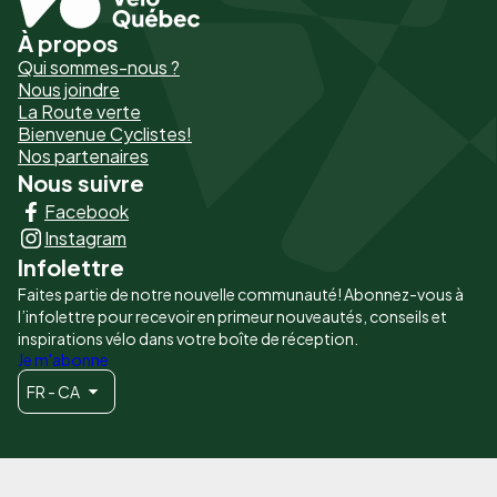
À propos
Pied
Qui sommes-nous ?
de
Nous joindre
La Route verte
page
Bienvenue Cyclistes!
-
Nos partenaires
Nous suivre
Liens
Facebook
principaux
Instagram
Infolettre
Faites partie de notre nouvelle communauté! Abonnez-vous à
l’infolettre pour recevoir en primeur nouveautés, conseils et
inspirations vélo dans votre boîte de réception.
Je m'abonne
FR - CA