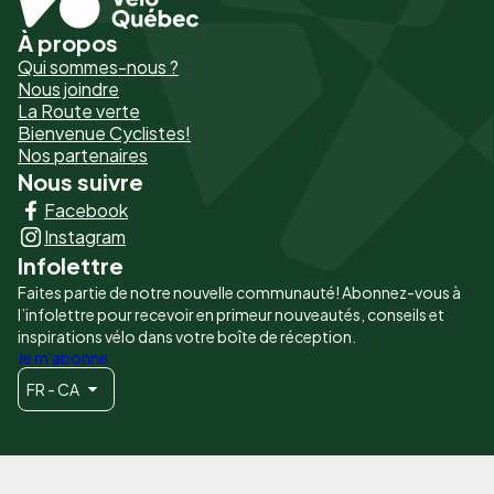
À propos
Pied
Qui sommes-nous ?
de
Nous joindre
La Route verte
page
Bienvenue Cyclistes!
-
Nos partenaires
Nous suivre
Liens
Facebook
principaux
Instagram
Infolettre
Faites partie de notre nouvelle communauté! Abonnez-vous à
l’infolettre pour recevoir en primeur nouveautés, conseils et
inspirations vélo dans votre boîte de réception.
Je m'abonne
FR - CA