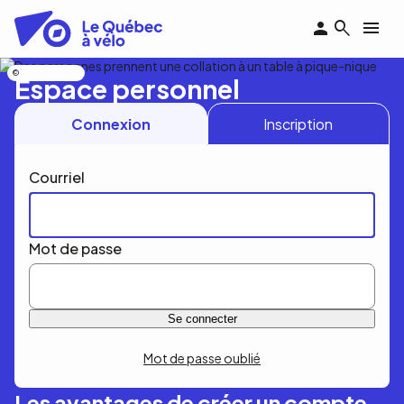
Aller
au
contenu
principal
Nicolas Bourdeau
Espace personnel
Connexion
Inscription
Courriel
Mot de passe
Mot de passe oublié
Les avantages de créer un compte