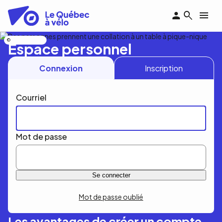
Aller
au
contenu
principal
Nicolas Bourdeau
Espace personnel
Connexion
Inscription
Courriel
Mot de passe
Mot de passe oublié
Les avantages de créer un compte