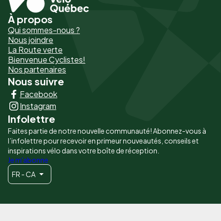
À propos
Pied
Qui sommes-nous ?
de
Nous joindre
La Route verte
page
Bienvenue Cyclistes!
-
Nos partenaires
Nous suivre
Liens
Facebook
principaux
Instagram
Infolettre
Faites partie de notre nouvelle communauté! Abonnez-vous à
l’infolettre pour recevoir en primeur nouveautés, conseils et
inspirations vélo dans votre boîte de réception.
Je m'abonne
FR - CA