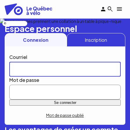
Aller
au
contenu
principal
Nicolas Bourdeau
Espace personnel
Connexion
Inscription
Courriel
Mot de passe
Mot de passe oublié
Les avantages de créer un compte