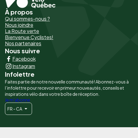
À propos
Pied
Qui sommes-nous ?
de
Nous joindre
La Route verte
page
Bienvenue Cyclistes!
-
Nos partenaires
Nous suivre
Liens
Facebook
principaux
Instagram
Infolettre
Faites partie de notre nouvelle communauté! Abonnez-vous à
l’infolettre pour recevoir en primeur nouveautés, conseils et
inspirations vélo dans votre boîte de réception.
Je m'abonne
FR - CA