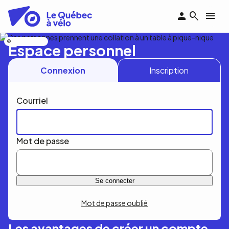
Aller
au
contenu
principal
Nicolas Bourdeau
Espace personnel
Connexion
Inscription
Courriel
Mot de passe
Mot de passe oublié
Les avantages de créer un compte