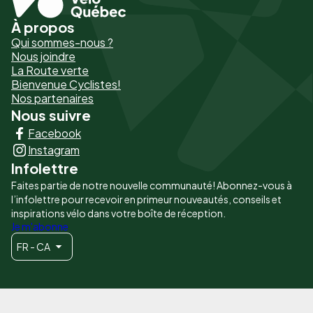
À propos
Pied
Qui sommes-nous ?
de
Nous joindre
La Route verte
page
Bienvenue Cyclistes!
-
Nos partenaires
Nous suivre
Liens
Facebook
principaux
Instagram
Infolettre
Faites partie de notre nouvelle communauté! Abonnez-vous à
l’infolettre pour recevoir en primeur nouveautés, conseils et
inspirations vélo dans votre boîte de réception.
Je m'abonne
FR - CA