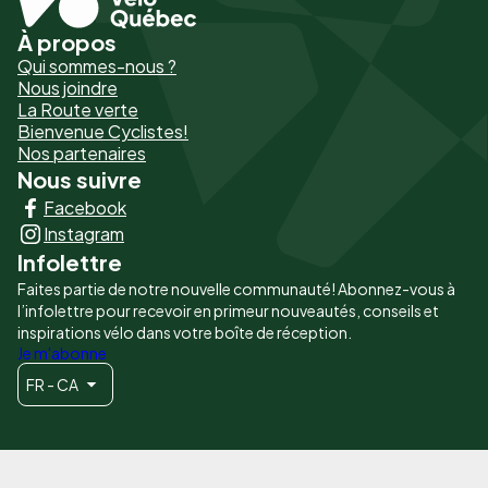
À propos
Pied
Qui sommes-nous ?
de
Nous joindre
La Route verte
page
Bienvenue Cyclistes!
-
Nos partenaires
Nous suivre
Liens
Facebook
principaux
Instagram
Infolettre
Faites partie de notre nouvelle communauté! Abonnez-vous à
l’infolettre pour recevoir en primeur nouveautés, conseils et
inspirations vélo dans votre boîte de réception.
Je m'abonne
FR - CA