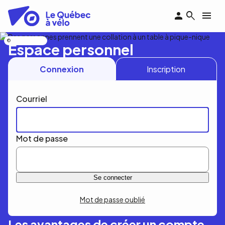
Aller
au
contenu
principal
Nicolas Bourdeau
Espace personnel
Connexion
Inscription
Courriel
Mot de passe
Mot de passe oublié
Les avantages de créer un compte