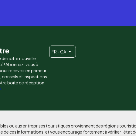
tre
FR - CA
e de notre nouvelle
é! Abonnez-vous à
 pour recevoir en primeur
conseils et inspirations
otre boîte de réception.
e
bles ou aux entreprises touristiques proviennent des régions tourist
e de ces informations, et vous encourage fortement à vérifier l'état d