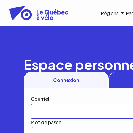
Aller
au
Navigat
Régions
Par
contenu
principal
princip
Espace personn
Connexion
Courriel
Mot de passe