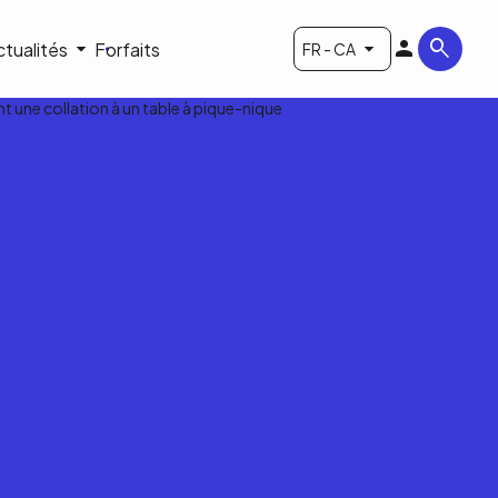
ctualités
Forfaits
FR - CA