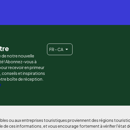
tre
FR - CA
e de notre nouvelle
é! Abonnez-vous à
 pour recevoir en primeur
conseils et inspirations
otre boîte de réception.
e
bles ou aux entreprises touristiques proviennent des régions tourist
e de ces informations, et vous encourage fortement à vérifier l'état d