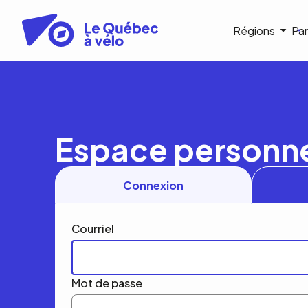
Aller
au
Navigat
Régions
Par
contenu
principal
princip
Espace personn
Connexion
Courriel
Mot de passe