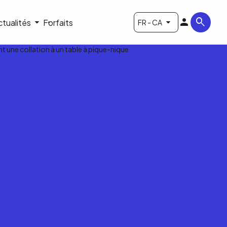
ctualités
Forfaits
FR - CA