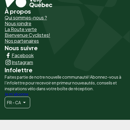
À propos
Pied
Qui sommes-nous ?
de
Nous joindre
La Route verte
page
Bienvenue Cyclistes!
-
Nos partenaires
Nous suivre
Liens
Facebook
principaux
Instagram
Infolettre
Faites partie de notre nouvelle communauté! Abonnez-vous à
l’infolettre pour recevoir en primeur nouveautés, conseils et
inspirations vélo dans votre boîte de réception.
Je m'abonne
FR - CA