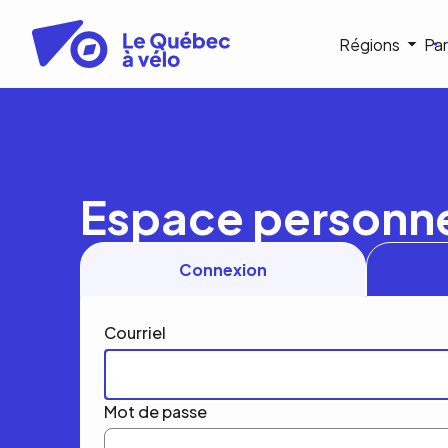
Aller
au
Navigat
Régions
Par
contenu
principal
princip
Espace personn
Connexion
Courriel
Mot de passe