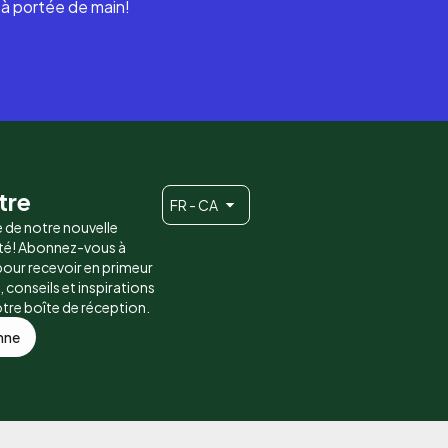
i à portée de main!
tre
FR - CA
e de notre nouvelle
é! Abonnez-vous à
 pour recevoir en primeur
conseils et inspirations
otre boîte de réception.
nne