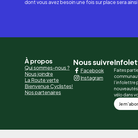
dont vous avez besoin une fois sur place sera ains
Pied
À propos
Nous suivre
Infolet
Qui sommes-nous ?
Facebook
Faites parti
de
Nous joindre
communaut
Instagram
La Route verte
page
l’infolettre
Bienvenue Cyclistes!
nouveautés, 
Nos partenaires
-
vélo dans v
Je m'abo
Liens
principaux