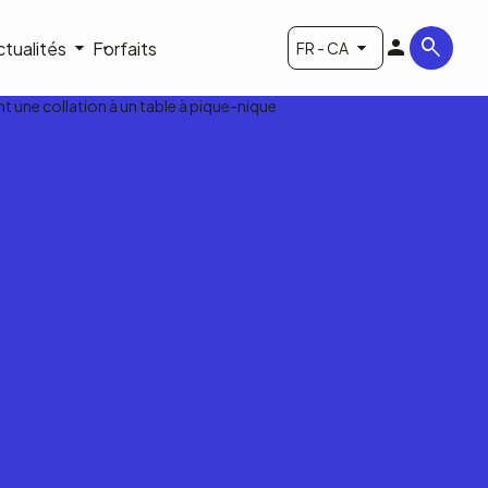
ctualités
Forfaits
FR - CA