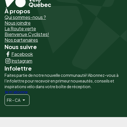
À propos
Pied
Qui sommes-nous ?
de
Nous joindre
La Route verte
page
Bienvenue Cyclistes!
-
Nos partenaires
Nous suivre
Liens
Facebook
principaux
Instagram
Infolettre
Faites partie de notre nouvelle communauté! Abonnez-vous à
l’infolettre pour recevoir en primeur nouveautés, conseils et
inspirations vélo dans votre boîte de réception.
Je m'abonne
FR - CA