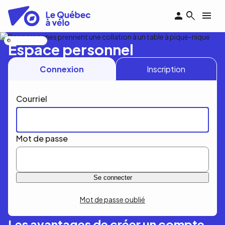
Aller
au
contenu
principal
Nicolas Bourdeau
Espace personnel
Connexion
Inscription
Courriel
Mot de passe
Mot de passe oublié
Les avantages de créer un compte