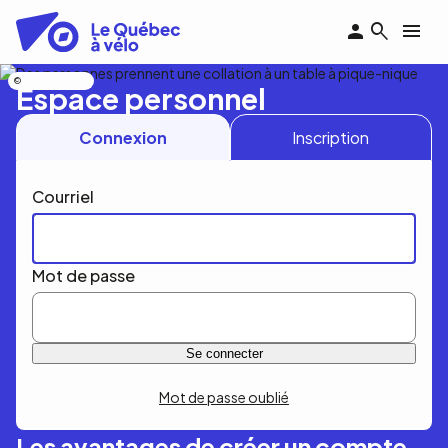
Aller
au
contenu
principal
Nicolas Bourdeau
Espace personnel
Connexion
Inscription
Courriel
Mot de passe
Mot de passe oublié
Les avantages de créer un compte