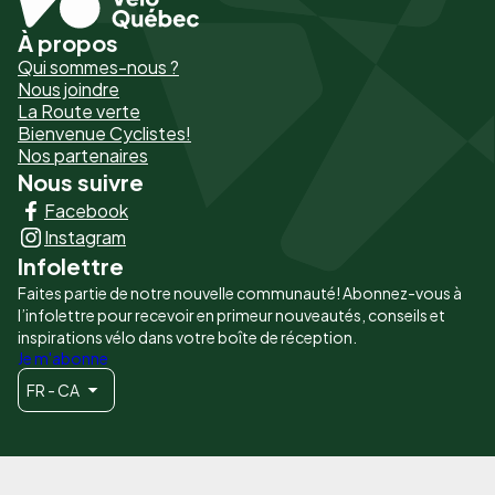
À propos
Pied
Qui sommes-nous ?
de
Nous joindre
La Route verte
page
Bienvenue Cyclistes!
-
Nos partenaires
Nous suivre
Liens
Facebook
principaux
Instagram
Infolettre
Faites partie de notre nouvelle communauté! Abonnez-vous à
l’infolettre pour recevoir en primeur nouveautés, conseils et
inspirations vélo dans votre boîte de réception.
Je m'abonne
FR - CA