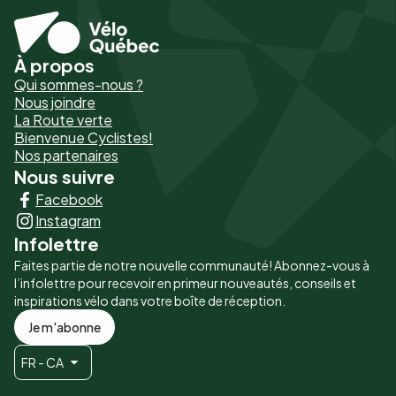
À propos
Pied
Qui sommes-nous ?
de
Nous joindre
La Route verte
page
Bienvenue Cyclistes!
-
Nos partenaires
Nous suivre
Liens
Facebook
principaux
Instagram
Infolettre
Faites partie de notre nouvelle communauté! Abonnez-vous à
l’infolettre pour recevoir en primeur nouveautés, conseils et
inspirations vélo dans votre boîte de réception.
Je m'abonne
FR - CA