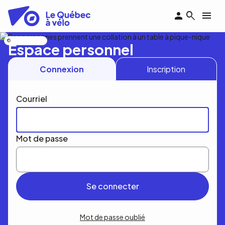
Aller
au
contenu
principal
Nicolas Bourdeau
Espace personnel
Connexion
Inscription
Courriel
Mot de passe
Mot de passe oublié