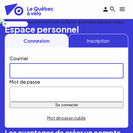
Aller
au
contenu
principal
Nicolas Bourdeau
Espace personnel
Connexion
Inscription
Courriel
Mot de passe
Mot de passe oublié
Les avantages de créer un compte