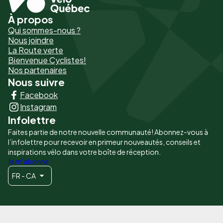
À propos
Pied
Qui sommes-nous ?
de
Nous joindre
La Route verte
page
Bienvenue Cyclistes!
-
Nos partenaires
Nous suivre
Liens
Facebook
principaux
Instagram
Infolettre
Faites partie de notre nouvelle communauté! Abonnez-vous à
l’infolettre pour recevoir en primeur nouveautés, conseils et
inspirations vélo dans votre boîte de réception.
Je m'abonne
FR - CA