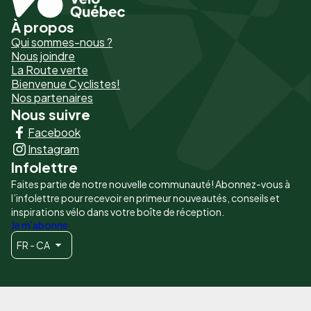
À propos
Pied
Qui sommes-nous ?
de
Nous joindre
La Route verte
page
Bienvenue Cyclistes!
-
Nos partenaires
Nous suivre
Liens
Facebook
principaux
Instagram
Infolettre
Faites partie de notre nouvelle communauté! Abonnez-vous à
l’infolettre pour recevoir en primeur nouveautés, conseils et
inspirations vélo dans votre boîte de réception.
Je m'abonne
FR - CA