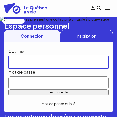
Aller
au
contenu
principal
Nicolas Bourdeau
Espace personnel
Connexion
Inscription
Courriel
Mot de passe
Mot de passe oublié
Les avantages de créer un compte