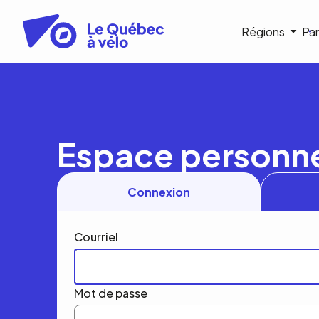
Aller
au
Navigat
Régions
Par
contenu
principal
princip
Espace personn
Connexion
Courriel
Mot de passe