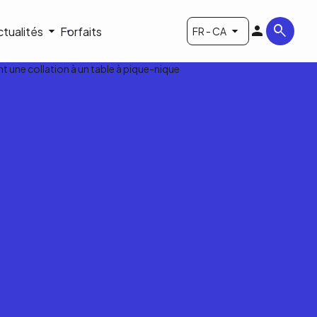
ctualités
Forfaits
FR - CA