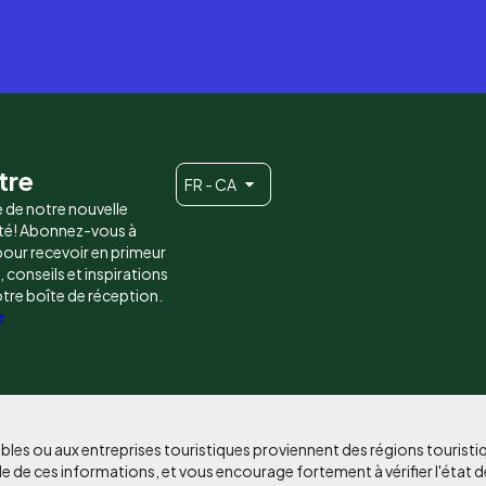
tre
FR - CA
e de notre nouvelle
é! Abonnez-vous à
 pour recevoir en primeur
conseils et inspirations
otre boîte de réception.
e
bles ou aux entreprises touristiques proviennent des régions tourist
e de ces informations, et vous encourage fortement à vérifier l'état d