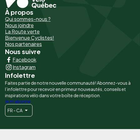
À propos
Pied
Qui sommes-nous ?
de
Nous joindre
La Route verte
page
Bienvenue Cyclistes!
-
Nos partenaires
Nous suivre
Liens
Facebook
principaux
Instagram
Infolettre
Faites partie de notre nouvelle communauté! Abonnez-vous à
l’infolettre pour recevoir en primeur nouveautés, conseils et
inspirations vélo dans votre boîte de réception.
Je m'abonne
FR - CA