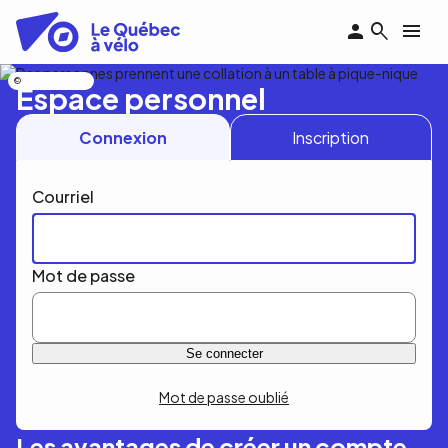
Aller
au
contenu
principal
Nicolas Bourdeau
Espace personnel
Connexion
Inscription
Courriel
Mot de passe
Mot de passe oublié
Les avantages de créer un compte